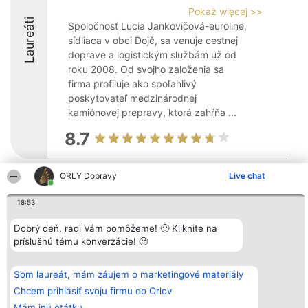
Pokaż więcej >>
Laureáti
Spoločnosť Lucia Jankovičová-euroline,
sídliaca v obci Dojč, sa venuje cestnej
doprave a logistickým službám už od
roku 2008. Od svojho založenia sa
firma profiluje ako spoľahlivý
poskytovateľ medzinárodnej
kamiónovej prepravy, ktorá zahŕňa ...
8.7
ORLY Dopravy
Live chat
Organizátor hodnotenia
Hodnotenie
Kontakt
Bright Side Solutions sp. z o.
Laureáti
Kontakt
18:53
o. sp. k.
Lista
ul. Ruska 22
wszystkich
Dobrý deň, radi Vám pomôžeme! 🙂 Kliknite na
Wrocław 50-079
Laureatów
KRS 0000749100 | Regon
Podmienky
príslušnú tému konverzácie! 🙂
381313360 | NIP 8943132676
Obchodné
+48 508 492 400
podmienky
Zásady
Som laureát, mám záujem o marketingové materiály
ochrany
Chcem prihlásiť svoju firmu do Orlov
osobných
údajov
Mám inú otátku