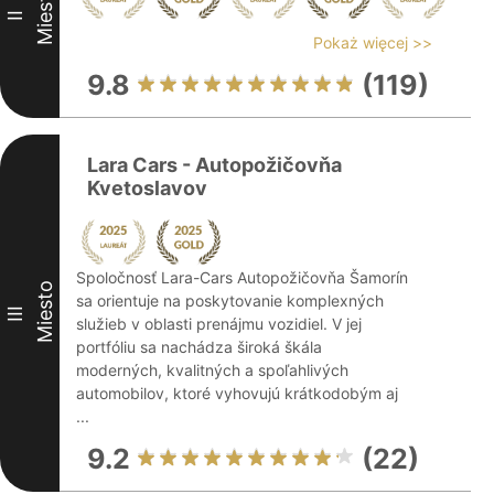
Miesto
II
Pokaż więcej >>
9.8
(119)
Lara Cars - Autopožičovňa
Kvetoslavov
Spoločnosť Lara-Cars Autopožičovňa Šamorín
Miesto
sa orientuje na poskytovanie komplexných
III
služieb v oblasti prenájmu vozidiel. V jej
portfóliu sa nachádza široká škála
moderných, kvalitných a spoľahlivých
automobilov, ktoré vyhovujú krátkodobým aj
...
9.2
(22)