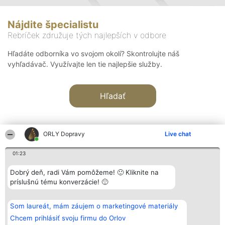
Nájdite špecialistu
Rebríček združuje tých najlepších v odbore
Hľadáte odborníka vo svojom okolí? Skontrolujte náš
vyhľadávač. Využívajte len tie najlepšie služby.
Hľadať
ORLY Dopravy
Live chat
01:23
Organizátor hodnotenia
Hodnotenie
Kontakt
Dobrý deň, radi Vám pomôžeme! 🙂 Kliknite na
Bright Side Solutions sp. z o.
Laureáti
Kontakt
príslušnú tému konverzácie! 🙂
o. sp. k.
Lista
ul. Ruska 22
wszystkich
Wrocław 50-079
Laureatów
Som laureát, mám záujem o marketingové materiály
KRS 0000749100 | Regon
Podmienky
381313360 | NIP 8943132676
Obchodné
Chcem prihlásiť svoju firmu do Orlov
+48 508 492 400
podmienky