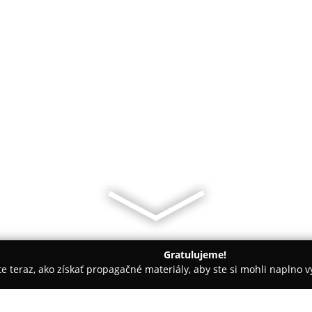
Gratulujeme!
ite teraz, ako získať propagačné materiály, aby ste si mohli naplno 