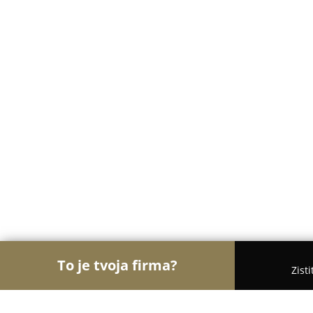
To je tvoja firma?
Zist