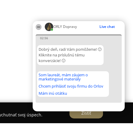
ORLY Dopravy
Live chat
02:56
Dobrý deň, radi Vám pomôžeme! 🙂
Kliknite na príslušnú tému
konverzácie! 🙂
Som laureát, mám záujem o
marketingové materiály
Chcem prihlásiť svoju firmu do Orlov
Mám inú otátku
Zistiť
vychutnať svoj úspech.