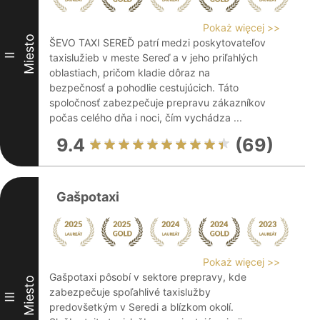
Pokaż więcej >>
Miesto
ŠEVO TAXI SEREĎ patrí medzi poskytovateľov
II
taxislužieb v meste Sereď a v jeho priľahlých
oblastiach, pričom kladie dôraz na
bezpečnosť a pohodlie cestujúcich. Táto
spoločnosť zabezpečuje prepravu zákazníkov
počas celého dňa i noci, čím vychádza ...
9.4
(69)
Gašpotaxi
Pokaż więcej >>
Gašpotaxi pôsobí v sektore prepravy, kde
Miesto
zabezpečuje spoľahlivé taxislužby
III
predovšetkým v Seredi a blízkom okolí.