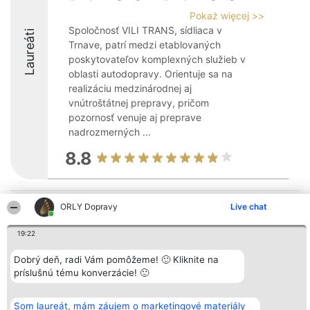
Pokaż więcej >>
Spoločnosť VILI TRANS, sídliaca v
Laureáti
Trnave, patrí medzi etablovaných
poskytovateľov komplexných služieb v
oblasti autodopravy. Orientuje sa na
realizáciu medzinárodnej aj
vnútroštátnej prepravy, pričom
pozornosť venuje aj preprave
nadrozmerných ...
8.8
Organizátor hodnotenia
ORLY Dopravy
Hodnotenie
Kontakt
Live chat
Bright Side Solutions sp. z o.
Laureáti
Kontakt
o. sp. k.
Lista
19:22
ul. Ruska 22
wszystkich
Wrocław 50-079
Laureatów
KRS 0000749100 | Regon
Dobrý deň, radi Vám pomôžeme! 🙂 Kliknite na
Podmienky
381313360 | NIP 8943132676
Obchodné
príslušnú tému konverzácie! 🙂
+48 508 492 400
podmienky
Zásady
ochrany
Som laureát, mám záujem o marketingové materiály