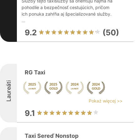
Služby tejto taxislužby sa orientujú najmä na
pohodlie a bezpečnosť cestujúcich, pričom
ich ponuka zahŕňa aj špecializované služby.
...
9.2
(50)
RG Taxi
Laureáti
Pokaż więcej >>
9.1
Taxi Sereď Nonstop