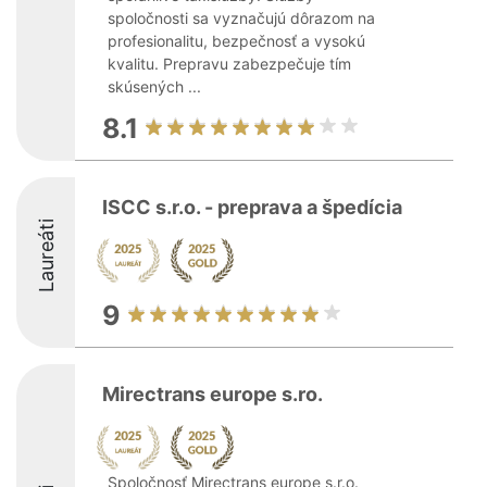
spoločnosti sa vyznačujú dôrazom na
profesionalitu, bezpečnosť a vysokú
kvalitu. Prepravu zabezpečuje tím
skúsených ...
8.1
ISCC s.r.o. - preprava a špedícia
Laureáti
9
Mirectrans europe s.ro.
Spoločnosť Mirectrans europe s.r.o.