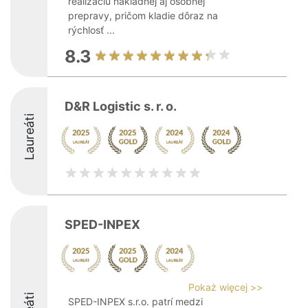
realizáciu nákladnej aj osobnej
prepravy, pričom kladie dôraz na
rýchlosť ...
8.3
D&R Logistic s. r. o.
Laureáti
SPED-INPEX
Pokaż więcej >>
SPED-INPEX s.r.o. patrí medzi