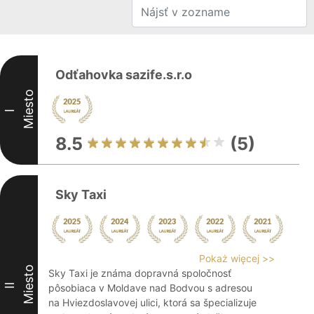
Odťahovka sazife.s.r.o
Miesto
I
8.5
(5)
Sky Taxi
Pokaż więcej >>
Miesto
Sky Taxi je známa dopravná spoločnosť
II
pôsobiaca v Moldave nad Bodvou s adresou
na Hviezdoslavovej ulici, ktorá sa špecializuje