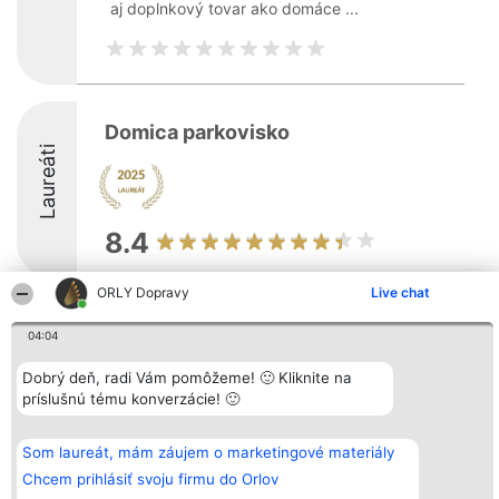
aj doplnkový tovar ako domáce ...
Domica parkovisko
Laureáti
8.4
ORLY Dopravy
Live chat
Organizátor hodnotenia
Hodnotenie
Kontakt
04:04
Bright Side Solutions sp. z o.
Laureáti
Kontakt
o. sp. k.
Lista
ul. Ruska 22
wszystkich
Dobrý deň, radi Vám pomôžeme! 🙂 Kliknite na
Wrocław 50-079
Laureatów
príslušnú tému konverzácie! 🙂
KRS 0000749100 | Regon
Podmienky
381313360 | NIP 8943132676
Obchodné
+48 508 492 400
podmienky
Som laureát, mám záujem o marketingové materiály
Zásady
ochrany
Chcem prihlásiť svoju firmu do Orlov
osobných