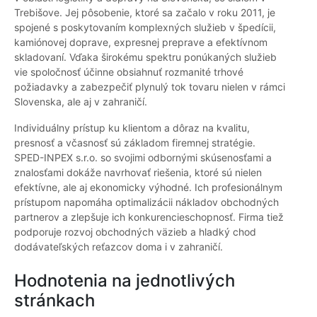
Trebišove. Jej pôsobenie, ktoré sa začalo v roku 2011, je
spojené s poskytovaním komplexných služieb v špedícii,
kamiónovej doprave, expresnej preprave a efektívnom
skladovaní. Vďaka širokému spektru ponúkaných služieb
vie spoločnosť účinne obsiahnuť rozmanité trhové
požiadavky a zabezpečiť plynulý tok tovaru nielen v rámci
Slovenska, ale aj v zahraničí.
Individuálny prístup ku klientom a dôraz na kvalitu,
presnosť a včasnosť sú základom firemnej stratégie.
SPED-INPEX s.r.o. so svojimi odbornými skúsenosťami a
znalosťami dokáže navrhovať riešenia, ktoré sú nielen
efektívne, ale aj ekonomicky výhodné. Ich profesionálnym
prístupom napomáha optimalizácii nákladov obchodných
partnerov a zlepšuje ich konkurencieschopnosť. Firma tiež
podporuje rozvoj obchodných väzieb a hladký chod
dodávateľských reťazcov doma i v zahraničí.
Hodnotenia na jednotlivých
stránkach