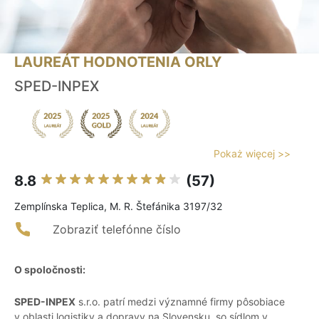
LAUREÁT HODNOTENIA ORLY
SPED-INPEX
Pokaż więcej >>
8.8
(57)
Zemplínska Teplica, M. R. Štefánika 3197/32
Zobraziť telefónne číslo
O spoločnosti:
SPED-INPEX
s.r.o. patrí medzi významné firmy pôsobiace
v oblasti logistiky a dopravy na Slovensku, so sídlom v