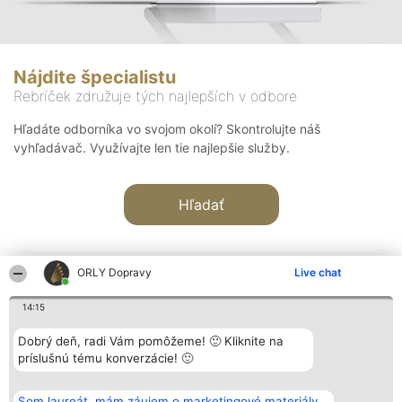
Nájdite špecialistu
Rebríček združuje tých najlepších v odbore
Hľadáte odborníka vo svojom okolí? Skontrolujte náš
vyhľadávač. Využívajte len tie najlepšie služby.
Hľadať
ORLY Dopravy
Live chat
14:15
Organizátor hodnotenia
Hodnotenie
Kontakt
Dobrý deň, radi Vám pomôžeme! 🙂 Kliknite na
Bright Side Solutions sp. z o.
Laureáti
Kontakt
príslušnú tému konverzácie! 🙂
o. sp. k.
Lista
ul. Ruska 22
wszystkich
Wrocław 50-079
Laureatów
Som laureát, mám záujem o marketingové materiály