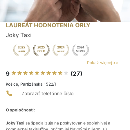
LAUREÁT HODNOTENIA ORLY
Joky Taxi
Pokaż więcej >>
9
(27)
Košice, Partizánska 1522/1
Zobraziť telefónne číslo
O spoločnosti:
Joky Taxi
sa špecializuje na poskytovanie spoľahlivej a
komplexnej taxislužby, pričom jej hlavnými piliermi sú