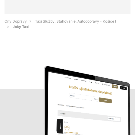
Orly Dopravy
Taxi Služby, Sťahovanie, Autodopravy - Košice I
Joky Taxi