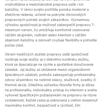
vnútroštátna a medzinárodná preprava osôb i ich
batožiny. V rámci svojho portfólia ponúka moderné a
efektívne riešenia, určené na pokrytie rôznorodých
prepravných potrieb svojich zákazníkov. Významnou
výhodou spoločnosti je možnosť zabezpečiť prepravu 7-
miestnym vanom, čo umožňuje komfortné cestovanie
väčším skupinám, rodinám alebo klientom s väčším
objemom batožiny a zároveň zvyšuje flexibilitu a pohodlie
počas ciest.
Okrem tradičných služieb prepravy osôb spoločnosť
rozširuje svoje služby aj o diskrétnu kuriérsku službu,
ktorá sa špecializuje na rýchle a spoľahlivé doručovanie
zásielok. Jej služby sú obľúbené medzi organizátormi
špeciálnych udalostí, pretože zabezpečuje profesionálny
odvoz účastníkov na rodinné oslavy, stužkové, svadby či
firemné akcie. Dôležitou súčasťou filozofie firmy je dôraz
na profesionalitu, individuálny prístup ku klientom a snaha
vyhovieť špecifickým požiadavkám na prepravu na rôzne
vzdialenosti. Každá cesta je plánovaná s cieľom dosiahnuť
maximálny komfort, bezpečnosť a rýchlosť, čím