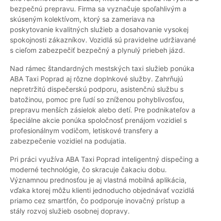
bezpečnú prepravu. Firma sa vyznačuje spoľahlivým a
skúseným kolektívom, ktorý sa zameriava na
poskytovanie kvalitných služieb a dosahovanie vysokej
spokojnosti zákazníkov. Vozidlá sú pravidelne udržiavané
s cieľom zabezpečiť bezpečný a plynulý priebeh jázd.
Nad rámec štandardných mestských taxi služieb ponúka
ABA Taxi Poprad aj rôzne doplnkové služby. Zahrňujú
nepretržitú dispečerskú podporu, asistenčnú službu s
batožinou, pomoc pre ľudí so zníženou pohyblivosťou,
prepravu menších zásielok alebo detí. Pre podnikateľov a
špeciálne akcie ponúka spoločnosť prenájom vozidiel s
profesionálnym vodičom, letiskové transfery a
zabezpečenie vozidiel na podujatia.
Pri práci využíva ABA Taxi Poprad inteligentný dispečing a
moderné technológie, čo skracuje čakaciu dobu.
Významnou prednosťou je aj vlastná mobilná aplikácia,
vďaka ktorej môžu klienti jednoducho objednávať vozidlá
priamo cez smartfón, čo podporuje inovačný prístup a
stály rozvoj služieb osobnej dopravy.