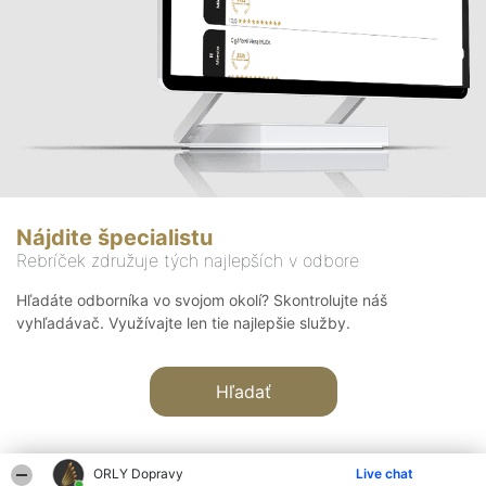
Nájdite špecialistu
Rebríček združuje tých najlepších v odbore
Hľadáte odborníka vo svojom okolí? Skontrolujte náš
vyhľadávač. Využívajte len tie najlepšie služby.
Hľadať
ORLY Dopravy
Live chat