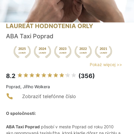
LAUREÁT HODNOTENIA ORLY
ABA Taxi Poprad
Pokaż więcej >>
8.2
(356)
Poprad, Jířiho Wolkera
Zobraziť telefónne číslo
O spoločnosti:
ABA Taxi Poprad
pôsobí v meste Poprad od roku 2010
ako renomovaná taxislužba, ktorá kladie dôraz na rýchlu a