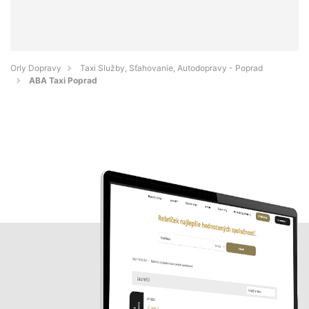
Orly Dopravy
Taxi Služby, Sťahovanie, Autodopravy - Poprad
ABA Taxi Poprad