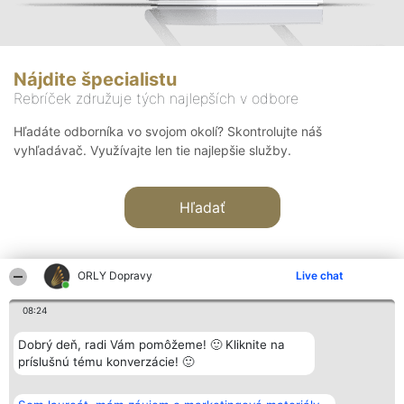
Nájdite špecialistu
Rebríček združuje tých najlepších v odbore
Hľadáte odborníka vo svojom okolí? Skontrolujte náš
vyhľadávač. Využívajte len tie najlepšie služby.
Hľadať
ORLY Dopravy
Live chat
08:24
Organizátor hodnotenia
Hodnotenie
Kontakt
Dobrý deň, radi Vám pomôžeme! 🙂 Kliknite na
Bright Side Solutions sp. z o.
Laureáti
Kontakt
príslušnú tému konverzácie! 🙂
o. sp. k.
Lista
ul. Ruska 22
wszystkich
Wrocław 50-079
Laureatów