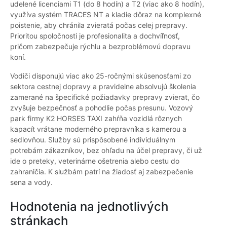
udelené licenciami T1 (do 8 hodín) a T2 (viac ako 8 hodín),
využíva systém TRACES NT a kladie dôraz na komplexné
poistenie, aby chránila zvieratá počas celej prepravy.
Prioritou spoločnosti je profesionalita a dochvíľnosť,
pričom zabezpečuje rýchlu a bezproblémovú dopravu
koní.
Vodiči disponujú viac ako 25-ročnými skúsenosťami zo
sektora cestnej dopravy a pravidelne absolvujú školenia
zamerané na špecifické požiadavky prepravy zvierat, čo
zvyšuje bezpečnosť a pohodlie počas presunu. Vozový
park firmy K2 HORSES TAXI zahŕňa vozidlá rôznych
kapacít vrátane moderného prepravníka s kamerou a
sedlovňou. Služby sú prispôsobené individuálnym
potrebám zákazníkov, bez ohľadu na účel prepravy, či už
ide o preteky, veterinárne ošetrenia alebo cestu do
zahraničia. K službám patrí na žiadosť aj zabezpečenie
sena a vody.
Hodnotenia na jednotlivých
stránkach