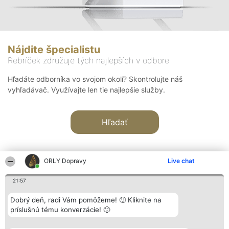
Nájdite špecialistu
Rebríček združuje tých najlepších v odbore
Hľadáte odborníka vo svojom okolí? Skontrolujte náš
vyhľadávač. Využívajte len tie najlepšie služby.
Hľadať
ORLY Dopravy
Live chat
21:57
Organizátor hodnotenia
Hodnotenie
Kontakt
Dobrý deň, radi Vám pomôžeme! 🙂 Kliknite na
Bright Side Solutions sp. z o.
Laureáti
Kontakt
príslušnú tému konverzácie! 🙂
o. sp. k.
Lista
ul. Ruska 22
wszystkich
Wrocław 50-079
Laureatów