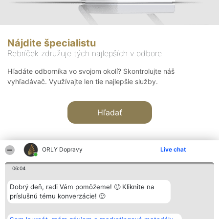
Nájdite špecialistu
Rebríček združuje tých najlepších v odbore
Hľadáte odborníka vo svojom okolí? Skontrolujte náš
vyhľadávač. Využívajte len tie najlepšie služby.
Hľadať
ORLY Dopravy
Live chat
06:04
Organizátor hodnotenia
Hodnotenie
Kontakt
Dobrý deň, radi Vám pomôžeme! 🙂 Kliknite na
Bright Side Solutions sp. z o.
Laureáti
Kontakt
príslušnú tému konverzácie! 🙂
o. sp. k.
Lista
ul. Ruska 22
wszystkich
Wrocław 50-079
Laureatów