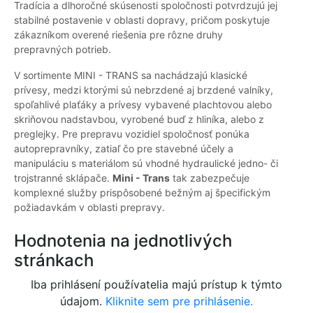
Tradícia a dlhoročné skúsenosti spoločnosti potvrdzujú jej
stabilné postavenie v oblasti dopravy, pričom poskytuje
zákazníkom overené riešenia pre rôzne druhy
prepravných potrieb.
V sortimente MINI - TRANS sa nachádzajú klasické
prívesy, medzi ktorými sú nebrzdené aj brzdené valníky,
spoľahlivé plaťáky a prívesy vybavené plachtovou alebo
skriňovou nadstavbou, vyrobené buď z hliníka, alebo z
preglejky. Pre prepravu vozidiel spoločnosť ponúka
autoprepravníky, zatiaľ čo pre stavebné účely a
manipuláciu s materiálom sú vhodné hydraulické jedno- či
trojstranné sklápače.
Mini - Trans
tak zabezpečuje
komplexné služby prispôsobené bežným aj špecifickým
požiadavkám v oblasti prepravy.
Hodnotenia na jednotlivých
stránkach
Iba prihlásení používatelia majú prístup k týmto
údajom.
Kliknite sem pre prihlásenie.