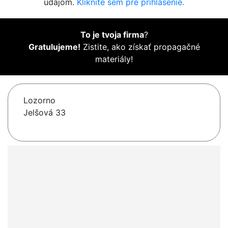
údajom.
Kliknite sem pre prihlásenie.
To je tvoja firma
?
Gratulujeme!
Zistite, ako získať propagačné
materiály!
Lozorno
Jelšová 33