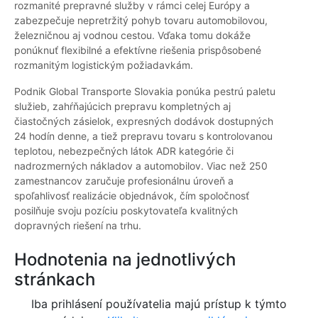
rozmanité prepravné služby v rámci celej Európy a
zabezpečuje nepretržitý pohyb tovaru automobilovou,
železničnou aj vodnou cestou. Vďaka tomu dokáže
ponúknuť flexibilné a efektívne riešenia prispôsobené
rozmanitým logistickým požiadavkám.
Podnik Global Transporte Slovakia ponúka pestrú paletu
služieb, zahŕňajúcich prepravu kompletných aj
čiastočných zásielok, expresných dodávok dostupných
24 hodín denne, a tiež prepravu tovaru s kontrolovanou
teplotou, nebezpečných látok ADR kategórie či
nadrozmerných nákladov a automobilov. Viac než 250
zamestnancov zaručuje profesionálnu úroveň a
spoľahlivosť realizácie objednávok, čím spoločnosť
posilňuje svoju pozíciu poskytovateľa kvalitných
dopravných riešení na trhu.
Hodnotenia na jednotlivých
stránkach
Iba prihlásení používatelia majú prístup k týmto