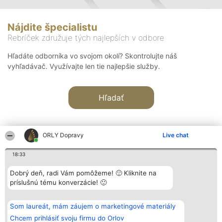
Nájdite špecialistu
Rebríček združuje tých najlepších v odbore
Hľadáte odborníka vo svojom okolí? Skontrolujte náš
vyhľadávač. Využívajte len tie najlepšie služby.
Hľadať
ORLY Dopravy
Live chat
18:33
Organizátor hodnotenia
Hodnotenie
Kontakt
Dobrý deň, radi Vám pomôžeme! 🙂 Kliknite na
Bright Side Solutions sp. z o.
Laureáti
Kontakt
príslušnú tému konverzácie! 🙂
o. sp. k.
Lista
ul. Ruska 22
wszystkich
Wrocław 50-079
Laureatów
Som laureát, mám záujem o marketingové materiály
KRS 0000749100 | Regon
Podmienky
381313360 | NIP 8943132676
Obchodné
Chcem prihlásiť svoju firmu do Orlov