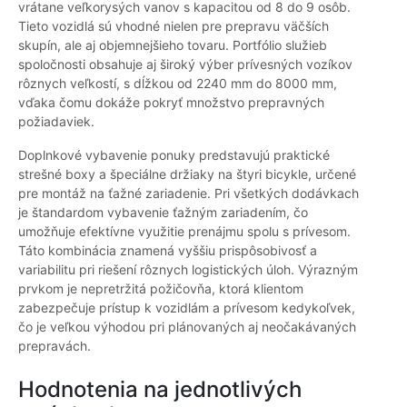
vrátane veľkorysých vanov s kapacitou od 8 do 9 osôb.
Tieto vozidlá sú vhodné nielen pre prepravu väčších
skupín, ale aj objemnejšieho tovaru. Portfólio služieb
spoločnosti obsahuje aj široký výber prívesných vozíkov
rôznych veľkostí, s dĺžkou od 2240 mm do 8000 mm,
vďaka čomu dokáže pokryť množstvo prepravných
požiadaviek.
Doplnkové vybavenie ponuky predstavujú praktické
strešné boxy a špeciálne držiaky na štyri bicykle, určené
pre montáž na ťažné zariadenie. Pri všetkých dodávkach
je štandardom vybavenie ťažným zariadením, čo
umožňuje efektívne využitie prenájmu spolu s prívesom.
Táto kombinácia znamená vyššiu prispôsobivosť a
variabilitu pri riešení rôznych logistických úloh. Výrazným
prvkom je nepretržitá požičovňa, ktorá klientom
zabezpečuje prístup k vozidlám a prívesom kedykoľvek,
čo je veľkou výhodou pri plánovaných aj neočakávaných
prepravách.
Hodnotenia na jednotlivých