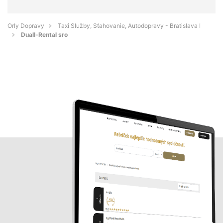
Orly Dopravy
Taxi Služby, Sťahovanie, Autodopravy - Bratislava I
Duall-Rental sro