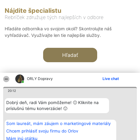
Nájdite špecialistu
Rebríček združuje tých najlepších v odbore
Hľadáte odborníka vo svojom okolí? Skontrolujte náš
vyhľadávač. Využívajte len tie najlepšie služby.
Hľadať
ORLY Dopravy
Live chat
20:12
Organizátor hodnotenia
Hodnotenie
Kontakt
Dobrý deň, radi Vám pomôžeme! 🙂 Kliknite na
Bright Side Solutions sp. z o.
Laureáti
Kontakt
príslušnú tému konverzácie! 🙂
o. sp. k.
Lista
ul. Ruska 22
wszystkich
Wrocław 50-079
Laureatów
Som laureát, mám záujem o marketingové materiály
KRS 0000749100 | Regon
Podmienky
381313360 | NIP 8943132676
Obchodné
Chcem prihlásiť svoju firmu do Orlov
+48 508 492 400
podmienky
Mám inú otátku
Zásady