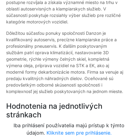
postupne rozvíjala a získala významné miesto na trhu v
oblasti autoservisných a klampiarskych služieb. V
súčasnosti poskytuje rozsiahly výber služieb pre rozličné
kategórie motorových vozidiel.
Dôležitou súčasťou ponuky spoločnosti Danzon je
kvalifikovaný autoservis, precízne klampiarske práce a
profesionálny pneuservis. K ďalším poskytovaným
službám patrí oprava klimatizácií, nastavovanie 3D
geometrie, rýchle výmeny čelných skiel, kompletná
výmena oleja, príprava vozidiel na STK a EK, ako aj
moderné formy dekarbonizácie motora. Firma sa venuje aj
predaju kvalitných náhradných dielov. Oceňované sú
predovšetkým odborné skúsenosti spoločnosti i
komplexnosť jej služieb poskytovaných na jednom mieste.
Hodnotenia na jednotlivých
stránkach
Iba prihlásení používatelia majú prístup k týmto
údajom.
Kliknite sem pre prihlásenie.