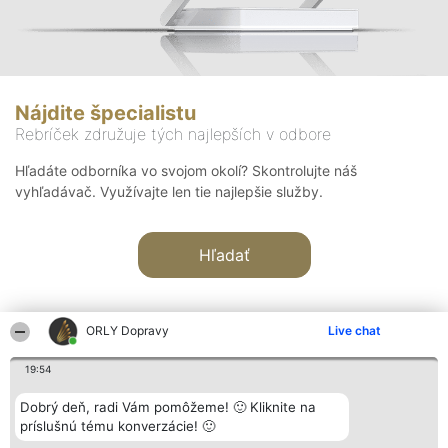
Nájdite špecialistu
Rebríček združuje tých najlepších v odbore
Hľadáte odborníka vo svojom okolí? Skontrolujte náš
vyhľadávač. Využívajte len tie najlepšie služby.
Hľadať
ORLY Dopravy
Live chat
19:54
Organizátor hodnotenia
Hodnotenie
Kontakt
Dobrý deň, radi Vám pomôžeme! 🙂 Kliknite na
Bright Side Solutions sp. z o.
Laureáti
Kontakt
príslušnú tému konverzácie! 🙂
o. sp. k.
Lista
ul. Ruska 22
wszystkich