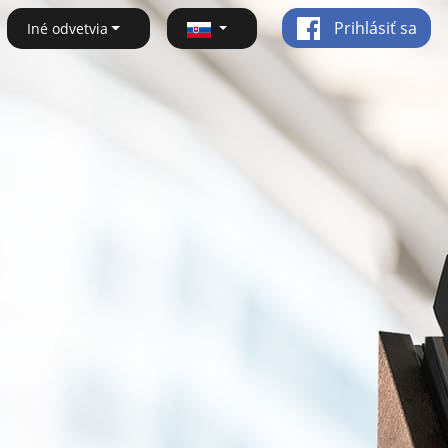
Prihlásiť sa
Iné odvetvia