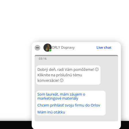
ORLY Dopravy
Live chat
03:16
Dobrý deň, radi Vám pomôžeme! 🙂
Kliknite na príslušnú tému
konverzácie! 🙂
Som laureát, mám záujem o
marketingové materiály
Chcem prihlásiť svoju firmu do Orlov
Mám inú otátku