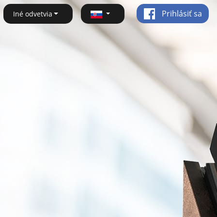
Prihlásiť sa
Iné odvetvia