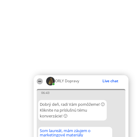
ORLY Dopravy
Live chat
06:43
Dobrý deň, radi Vám pomôžeme! 🙂
Kliknite na príslušnú tému
konverzácie! 🙂
Som laureát, mám záujem o
marketingové materiály