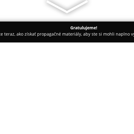
Gratulujeme!
ite teraz, ako získať propagačné materiály, aby ste si mohli naplno 
avy - Michalovce
CityMetal Autopožičovňa
O spoločnosti:
Autopožičovňa CityMetal
zabez
prenájmu osobných automobilo
Svoje prevádzky má v mestách a
umožňuje zákazníkom jednoduc
Vo flotile spoločnosti sa nachá
udržiavané v bezchybnom techn