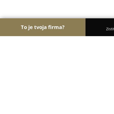
To je tvoja firma?
Zist
Orly Dopravy
Taxi Služby, Sťahovanie, Autodopr
CityMetal Autopožičovňa
8.2
(38)
Nacina Ves, Obchodna 2