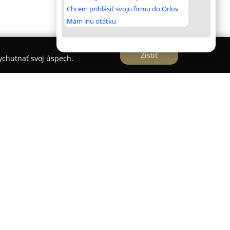
Chcem prihlásiť svoju firmu do Orlov
Mám inú otátku
Zistiť
vychutnať svoj úspech.
pečuje široké spektrum služieb v oblasti
v s rozsiahlou pôsobnosťou po celom Slovensku.
ko Michalovce, Košice a Bratislava, čím
hý prístup k vozidlám.
dzajú vozidlá, ktoré sú pravidelne servisované,
ickom stave a dôkladne čistené, čím je zaručená