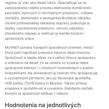
regióne už viac ako desať rokov. Špecializuje sa na
zabezpečenie celého procesu sťahovania domácností,
kancelárií, bytových či obchodných priestorov, vrátane
montáže, demontáže a ekologickej likvidácie nábytku.
Okrem profesionálnej nákladnej dopravy poskytuje aj
služby vypratávania priestorov, odvozu odpadov,
stavebného odpadu a realizuje aj menšie búracie i
upratovacie práce.
MUVNEX ponúka transport špeciálnych bremien, medzi
ktoré patrí napríklad preprava klavírov alebo trezorov.
Spoločnosť si kladie dôraz na kvalitnú tímovú spoluprácu
a orientáciu na detail, čo sa odráža vo vysokej miere
spokojnosti klientov i v mnohých hodnoteniach s piatimi
hviezdičkami. Na slovenskom aj českom trhu spolupracuje
s významnými partnermi, ako sú Slovenská sporiteľňa,
VÚB banka, ČSOB banka či Muziker. Takýto prístup
prispieva k spoľahlivosti a vysokému štandardu služieb,
ktorými sa spoločnosť odlišuje v odbore.
Hodnotenia na jednotlivých