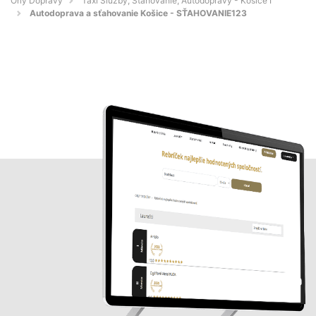
Orly Dopravy
Taxi Služby, Sťahovanie, Autodopravy - Košice I
Autodoprava a sťahovanie Košice - SŤAHOVANIE123