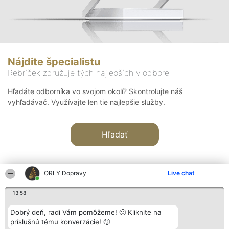
Nájdite špecialistu
Rebríček združuje tých najlepších v odbore
Hľadáte odborníka vo svojom okolí? Skontrolujte náš
vyhľadávač. Využívajte len tie najlepšie služby.
Hľadať
ORLY Dopravy
Live chat
13:58
Organizátor hodnotenia
Hodnotenie
Kontakt
Dobrý deň, radi Vám pomôžeme! 🙂 Kliknite na
Bright Side Solutions sp. z o.
Laureáti
Kontakt
príslušnú tému konverzácie! 🙂
o. sp. k.
Lista