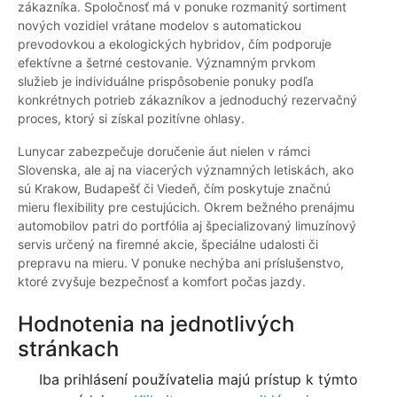
zákazníka. Spoločnosť má v ponuke rozmanitý sortiment
nových vozidiel vrátane modelov s automatickou
prevodovkou a ekologických hybridov, čím podporuje
efektívne a šetrné cestovanie. Významným prvkom
služieb je individuálne prispôsobenie ponuky podľa
konkrétnych potrieb zákazníkov a jednoduchý rezervačný
proces, ktorý si získal pozitívne ohlasy.
Lunycar zabezpečuje doručenie áut nielen v rámci
Slovenska, ale aj na viacerých významných letiskách, ako
sú Krakow, Budapešť či Viedeň, čím poskytuje značnú
mieru flexibility pre cestujúcich. Okrem bežného prenájmu
automobilov patri do portfólia aj špecializovaný limuzínový
servis určený na firemné akcie, špeciálne udalosti či
prepravu na mieru. V ponuke nechýba ani príslušenstvo,
ktoré zvyšuje bezpečnosť a komfort počas jazdy.
Hodnotenia na jednotlivých
stránkach
Iba prihlásení používatelia majú prístup k týmto