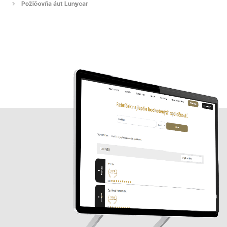
Požičovňa áut Lunycar