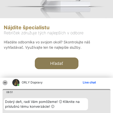
Nájdite špecialistu
Rebríček združuje tých najlepších v odbore
Hľadáte odborníka vo svojom okolí? Skontrolujte náš
vyhľadávač. Využívajte len tie najlepšie služby.
Hľadať
ORLY Dopravy
Live chat
08:51
Organizátor hodnotenia
Hodnotenie
Kontakt
Dobrý deň, radi Vám pomôžeme! 🙂 Kliknite na
Bright Side Solutions sp. z o.
Laureáti
Kontakt
príslušnú tému konverzácie! 🙂
o. sp. k.
Lista
ul. Ruska 22
wszystkich