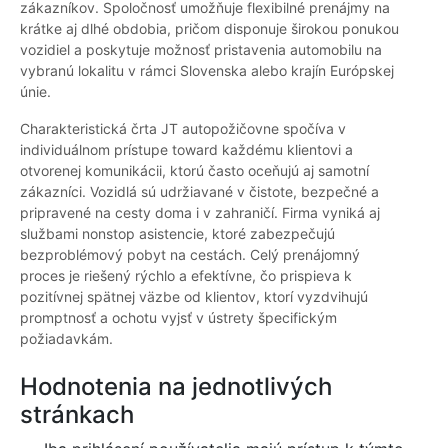
zákazníkov. Spoločnosť umožňuje flexibilné prenájmy na
krátke aj dlhé obdobia, pričom disponuje širokou ponukou
vozidiel a poskytuje možnosť pristavenia automobilu na
vybranú lokalitu v rámci Slovenska alebo krajín Európskej
únie.
Charakteristická črta JT autopožičovne spočíva v
individuálnom prístupe toward každému klientovi a
otvorenej komunikácii, ktorú často oceňujú aj samotní
zákazníci. Vozidlá sú udržiavané v čistote, bezpečné a
pripravené na cesty doma i v zahraničí. Firma vyniká aj
službami nonstop asistencie, ktoré zabezpečujú
bezproblémový pobyt na cestách. Celý prenájomný
proces je riešený rýchlo a efektívne, čo prispieva k
pozitívnej spätnej väzbe od klientov, ktorí vyzdvihujú
promptnosť a ochotu vyjsť v ústrety špecifickým
požiadavkám.
Hodnotenia na jednotlivých
stránkach