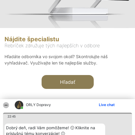
Nájdite špecialistu
Rebríček združuje tých najlepších v odbore
Hľadáte odborníka vo svojom okolí? Skontrolujte náš
vyhľadávač. Využívajte len tie najlepšie služby.
Hľadať
ORLY Dopravy
Live chat
22:45
Organizátor hodnotenia
Hodnotenie
Kontakt
Dobrý deň, radi Vám pomôžeme! 🙂 Kliknite na
Bright Side Solutions sp. z o.
Laureáti
Kontakt
príslušnú tému konverzácie! 🙂