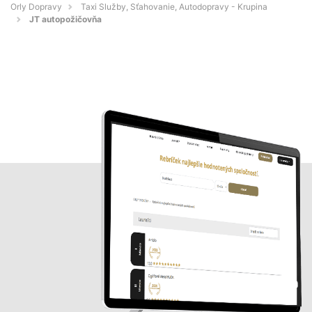
Orly Dopravy
Taxi Služby, Sťahovanie, Autodopravy - Krupina
JT autopožičovňa