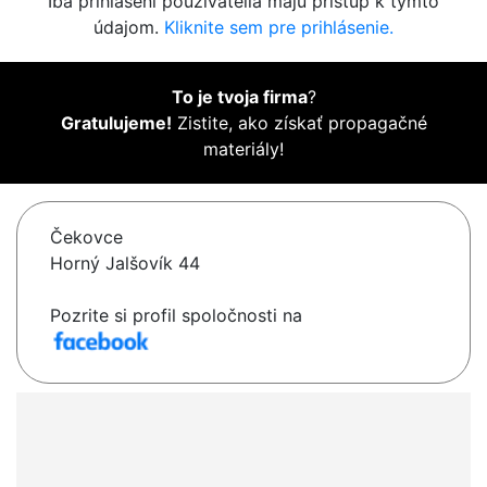
Iba prihlásení používatelia majú prístup k týmto
údajom.
Kliknite sem pre prihlásenie.
To je tvoja firma
?
Gratulujeme!
Zistite, ako získať propagačné
materiály!
Čekovce
Horný Jalšovík 44
Pozrite si profil spoločnosti na