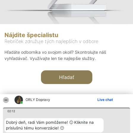
Nájdite špecialistu
Rebríček združuje tých najlepších v odbore
Hľadáte odborníka vo svojom okolí? Skontrolujte náš
vyhľadávač. Využívajte len tie najlepšie služby.
Hľadať
ORLY Dopravy
Live chat
02:12
Organizátor hodnotenia
Hodnotenie
Kontakt
Dobrý deň, radi Vám pomôžeme! 🙂 Kliknite na
Bright Side Solutions sp. z o.
Laureáti
Kontakt
príslušnú tému konverzácie! 🙂
o. sp. k.
Lista