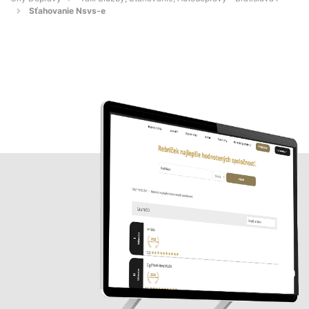
Sťahovanie Nsvs-e