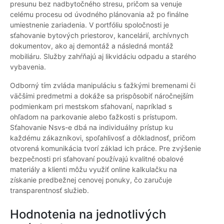
presunu bez nadbytočného stresu, pričom sa venuje
celému procesu od úvodného plánovania až po finálne
umiestnenie zariadenia. V portfóliu spoločnosti je
sťahovanie bytových priestorov, kancelárií, archívnych
dokumentov, ako aj demontáž a následná montáž
mobiliáru. Služby zahŕňajú aj likvidáciu odpadu a starého
vybavenia.
Odborný tím zvláda manipuláciu s ťažkými bremenami či
väčšími predmetmi a dokáže sa prispôsobiť náročnejším
podmienkam pri mestskom sťahovaní, napríklad s
ohľadom na parkovanie alebo ťažkosti s prístupom.
Sťahovanie Nsvs-e dbá na individuálny prístup ku
každému zákazníkovi, spoľahlivosť a dôkladnosť, pričom
otvorená komunikácia tvorí základ ich práce. Pre zvýšenie
bezpečnosti pri sťahovaní používajú kvalitné obalové
materiály a klienti môžu využiť online kalkulačku na
získanie predbežnej cenovej ponuky, čo zaručuje
transparentnosť služieb.
Hodnotenia na jednotlivých