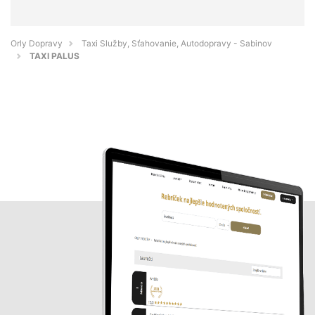
Orly Dopravy
Taxi Služby, Sťahovanie, Autodopravy - Sabinov
TAXI PALUS