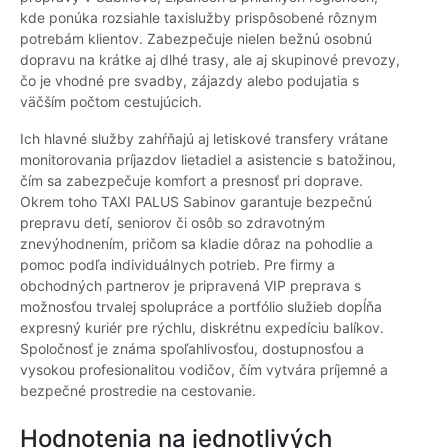
kde ponúka rozsiahle taxislužby prispôsobené rôznym
potrebám klientov. Zabezpečuje nielen bežnú osobnú
dopravu na krátke aj dlhé trasy, ale aj skupinové prevozy,
čo je vhodné pre svadby, zájazdy alebo podujatia s
väčším počtom cestujúcich.
Ich hlavné služby zahŕňajú aj letiskové transfery vrátane
monitorovania príjazdov lietadiel a asistencie s batožinou,
čím sa zabezpečuje komfort a presnosť pri doprave.
Okrem toho TAXI PALUS Sabinov garantuje bezpečnú
prepravu detí, seniorov či osôb so zdravotným
znevýhodnením, pričom sa kladie dôraz na pohodlie a
pomoc podľa individuálnych potrieb. Pre firmy a
obchodných partnerov je pripravená VIP preprava s
možnosťou trvalej spolupráce a portfólio služieb dopĺňa
expresný kuriér pre rýchlu, diskrétnu expedíciu balíkov.
Spoločnosť je známa spoľahlivosťou, dostupnosťou a
vysokou profesionalitou vodičov, čím vytvára príjemné a
bezpečné prostredie na cestovanie.
Hodnotenia na jednotlivých