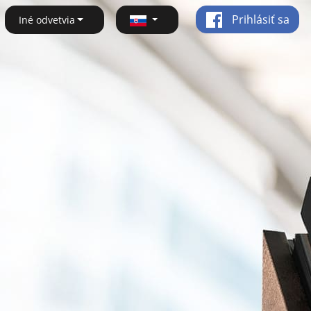
Prihlásiť sa
Iné odvetvia