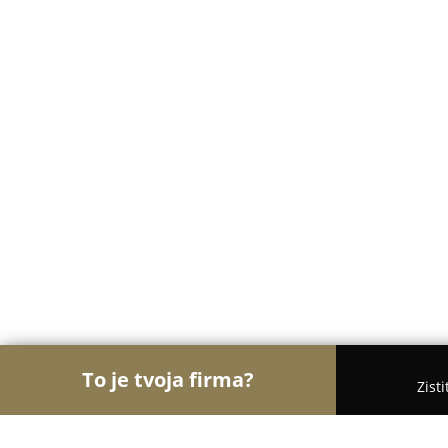
To je tvoja firma?
Zist