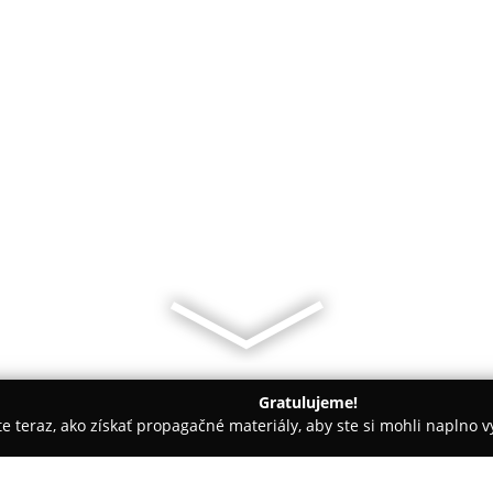
Gratulujeme!
ite teraz, ako získať propagačné materiály, aby ste si mohli naplno 