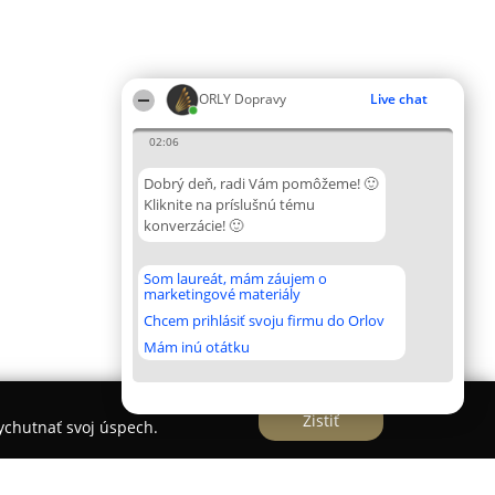
ORLY Dopravy
Live chat
02:06
Dobrý deň, radi Vám pomôžeme! 🙂
Kliknite na príslušnú tému
konverzácie! 🙂
Som laureát, mám záujem o
marketingové materiály
Chcem prihlásiť svoju firmu do Orlov
Mám inú otátku
Zistiť
vychutnať svoj úspech.