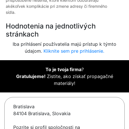
prispôsobené riešenia, ktoré klientom odbúravajú
akékoľvek komplikácie pri zmene adresy či firemného
sídla.
Hodnotenia na jednotlivých
stránkach
Iba prihlásení používatelia majú prístup k týmto
údajom.
Kliknite sem pre prihlásenie.
To je tvoja firma
?
Gratulujeme!
Zistite, ako získať propagačné
materiály!
Bratislava
84104 Bratislava, Slovakia
Pozrite si profil spoločnosti na