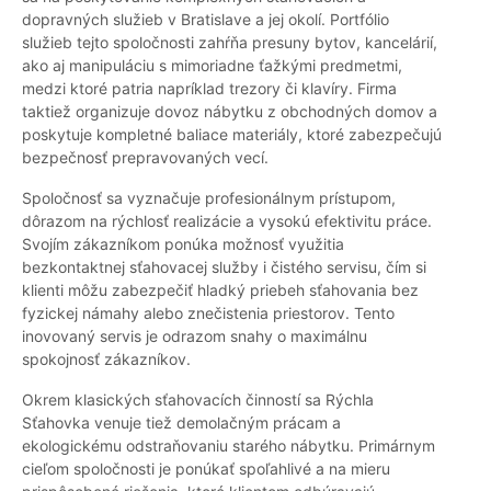
dopravných služieb v Bratislave a jej okolí. Portfólio
služieb tejto spoločnosti zahŕňa presuny bytov, kancelárií,
ako aj manipuláciu s mimoriadne ťažkými predmetmi,
medzi ktoré patria napríklad trezory či klavíry. Firma
taktiež organizuje dovoz nábytku z obchodných domov a
poskytuje kompletné baliace materiály, ktoré zabezpečujú
bezpečnosť prepravovaných vecí.
Spoločnosť sa vyznačuje profesionálnym prístupom,
dôrazom na rýchlosť realizácie a vysokú efektivitu práce.
Svojím zákazníkom ponúka možnosť využitia
bezkontaktnej sťahovacej služby i čistého servisu, čím si
klienti môžu zabezpečiť hladký priebeh sťahovania bez
fyzickej námahy alebo znečistenia priestorov. Tento
inovovaný servis je odrazom snahy o maximálnu
spokojnosť zákazníkov.
Okrem klasických sťahovacích činností sa Rýchla
Sťahovka venuje tiež demolačným prácam a
ekologickému odstraňovaniu starého nábytku. Primárnym
cieľom spoločnosti je ponúkať spoľahlivé a na mieru