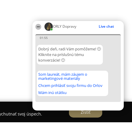
ORLY Dopravy
Live chat
01:55
Dobrý deň, radi Vám pomôžeme! 🙂
Kliknite na príslušnú tému
konverzácie! 🙂
Som laureát, mám záujem o
marketingové materiály
Chcem prihlásiť svoju firmu do Orlov
Mám inú otátku
Zistiť
vychutnať svoj úspech.