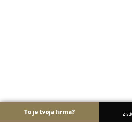
To je tvoja firma?
Zist