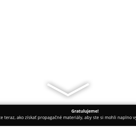
Gratulujeme!
ite teraz, ako získať propagačné materiály, aby ste si mohli naplno 