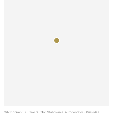
Orly Dopravy
Taxi Služby, Sťahovanie, Autodopravy - Prievidza