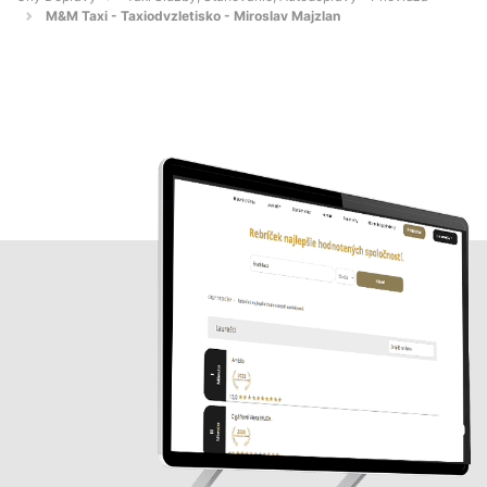
M&M Taxi - Taxiodvzletisko - Miroslav Majzlan