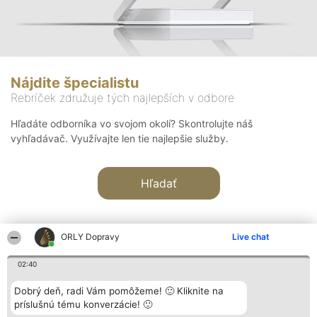
Nájdite špecialistu
Rebríček združuje tých najlepších v odbore
Hľadáte odborníka vo svojom okolí? Skontrolujte náš
vyhľadávač. Využívajte len tie najlepšie služby.
Hľadať
ORLY Dopravy
Live chat
02:40
Organizátor hodnotenia
Hodnotenie
Kontakt
Dobrý deň, radi Vám pomôžeme! 🙂 Kliknite na
Bright Side Solutions sp. z o.
Laureáti
Kontakt
príslušnú tému konverzácie! 🙂
o. sp. k.
Lista