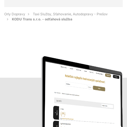
Orly Dopravy
Taxi Služby, Sťahovanie, Autodopravy - Prešov
KODU Trans s.r.o. - odťahová služba