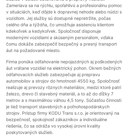
Zameriava sa na rýchlu, spoľahlivú a profesionálnu pomoc
v situáciách, keď dôjde k dopravnej nehode alebo núdzi s
vozidlom. Jej služby sú dostupné nepretržite, počas
celého dňa a týždňa, čo umožňuje asistenciu klientom
kdekoľvek a kedykoľvek. Spoločnosť disponuje
modernými vozidlami a skúseným personálom, vďaka
čomu dokáže zabezpečiť bezpečný a presný transport
áut na požadované miesto.
Firma ponúka odťahovanie nepojazdných aj poškodených
áut vrátane vozidiel na elektrický pohon. Okrem bežných
odťahovacích služieb zabezpečuje aj prepravu
automobilov a strojov do hmotnosti 4550 kg. Spoločnosť
realizuje aj prevozy rôznych materiálov, medzi ktoré patrí
železo, drevo či stavebný materiál, a to až do dĺžky 7
metrov a s maximálnou váhou 4,5 tony. Súčasťou činnosti
je tiež transport stavebných a poľnohospodárskych
strojov. Prístup firmy KODU Trans s.r.o. je orientovaný na
bezpečnosť, spokojnosť zákazníkov a individuálne
riešenia, čo sa odráža vo vysokej úrovni kvality
poskytovaných služieb.