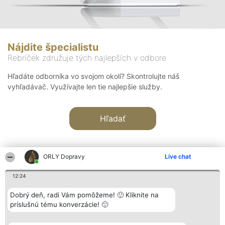
Nájdite špecialistu
Rebríček združuje tých najlepších v odbore
Hľadáte odborníka vo svojom okolí? Skontrolujte náš
vyhľadávač. Využívajte len tie najlepšie služby.
Hľadať
ORLY Dopravy
Live chat
12:24
Organizátor hodnotenia
Hodnotenie
Kontakt
Dobrý deň, radi Vám pomôžeme! 🙂 Kliknite na
Bright Side Solutions sp. z o.
Laureáti
Kontakt
príslušnú tému konverzácie! 🙂
o. sp. k.
Lista
ul. Ruska 22
wszystkich
Wrocław 50-079
Laureatów