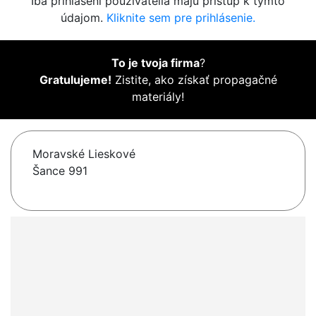
Iba prihlásení používatelia majú prístup k týmto
údajom.
Kliknite sem pre prihlásenie.
To je tvoja firma
?
Gratulujeme!
Zistite, ako získať propagačné
materiály!
Moravské Lieskové
Šance 991