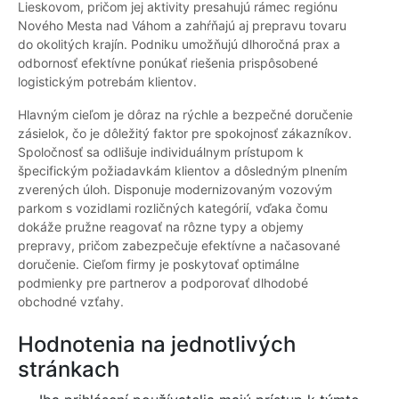
Lieskovom, pričom jej aktivity presahujú rámec regiónu
Nového Mesta nad Váhom a zahŕňajú aj prepravu tovaru
do okolitých krajín. Podniku umožňujú dlhoročná prax a
odbornosť efektívne ponúkať riešenia prispôsobené
logistickým potrebám klientov.
Hlavným cieľom je dôraz na rýchle a bezpečné doručenie
zásielok, čo je dôležitý faktor pre spokojnosť zákazníkov.
Spoločnosť sa odlišuje individuálnym prístupom k
špecifickým požiadavkám klientov a dôsledným plnením
zverených úloh. Disponuje modernizovaným vozovým
parkom s vozidlami rozličných kategórií, vďaka čomu
dokáže pružne reagovať na rôzne typy a objemy
prepravy, pričom zabezpečuje efektívne a načasované
doručenie. Cieľom firmy je poskytovať optimálne
podmienky pre partnerov a podporovať dlhodobé
obchodné vzťahy.
Hodnotenia na jednotlivých
stránkach