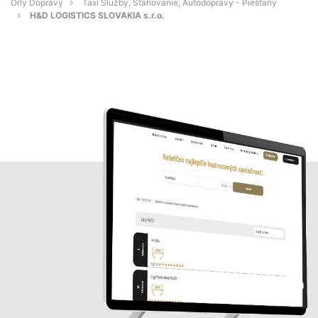
Orly Dopravy
Taxi Služby, Sťahovanie, Autodopravy - Piešťany
H&D LOGISTICS SLOVAKIA s.r.o.