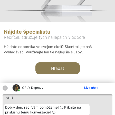
Nájdite špecialistu
Rebríček združuje tých najlepších v odbore
Hľadáte odborníka vo svojom okolí? Skontrolujte náš
vyhľadávač. Využívajte len tie najlepšie služby.
Hľadať
ORLY Dopravy
Live chat
06:15
Organizátor hodnotenia
Hodnotenie
Kontakt
Dobrý deň, radi Vám pomôžeme! 🙂 Kliknite na
Bright Side Solutions sp. z o.
Laureáti
Kontakt
príslušnú tému konverzácie! 🙂
o. sp. k.
Lista