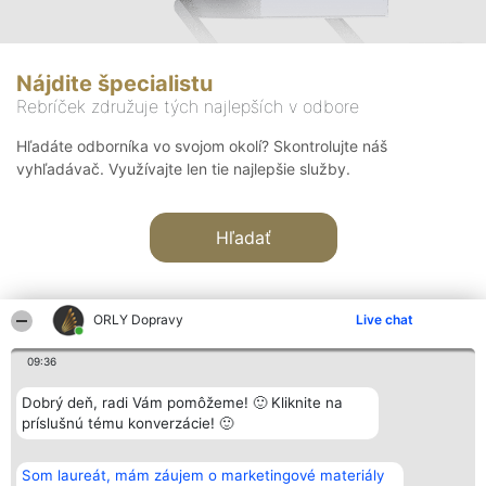
Nájdite špecialistu
Rebríček združuje tých najlepších v odbore
Hľadáte odborníka vo svojom okolí? Skontrolujte náš
vyhľadávač. Využívajte len tie najlepšie služby.
Hľadať
ORLY Dopravy
Live chat
09:36
Organizátor hodnotenia
Hodnotenie
Kontakt
Dobrý deň, radi Vám pomôžeme! 🙂 Kliknite na
Bright Side Solutions sp. z o.
Laureáti
Kontakt
príslušnú tému konverzácie! 🙂
o. sp. k.
Lista
ul. Ruska 22
wszystkich
Wrocław 50-079
Laureatów
Som laureát, mám záujem o marketingové materiály
KRS 0000749100 | Regon
Podmienky