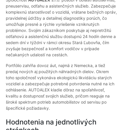
pneuservisu, odťahu a asistenčných služieb. Zabezpečuje
komplexnú starostlivosť o vozidlá, vrátane bežných opráv,
pravidelnej údržby a detailnej diagnostiky porúch, čo
umožňuje presné a rýchle vyriešenie vzniknutých
problémov. Svojim zákazníkom poskytuje aj nepretržitú
odťahovú a asistenčnú službu dostupnú 24 hodín denne a
sedem dní v týždni v rámci okresu Stará Ľubovňa, čím
zvyšuje bezpečnosť a komfort vodičov v prípade
nečakaných udalostí na cestách.
Portfólio zahŕňa dovoz áut, najmä z Nemecka, a tiež
predaj nových aj použitých náhradných dielov. Okrem
toho spoločnosť vykonáva ekologickú likvidáciu starých
vozidiel a zabezpečuje potrebné potvrdenia nutné na ich
odhlásenie. AUTOALEX kladie dôraz na spoľahlivosť,
kvalitu a dostupnosť svojich služieb, pričom reaguje na
široké spektrum potrieb automobilistov od servisu po
špecifické požiadavky.
Hodnotenia na jednotlivých