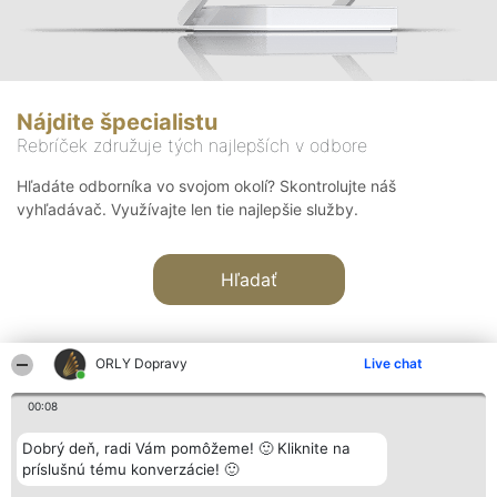
Nájdite špecialistu
Rebríček združuje tých najlepších v odbore
Hľadáte odborníka vo svojom okolí? Skontrolujte náš
vyhľadávač. Využívajte len tie najlepšie služby.
Hľadať
ORLY Dopravy
Live chat
00:08
Organizátor hodnotenia
Hodnotenie
Kontakt
Dobrý deň, radi Vám pomôžeme! 🙂 Kliknite na
Bright Side Solutions sp. z o.
Laureáti
Kontakt
príslušnú tému konverzácie! 🙂
o. sp. k.
Lista
ul. Ruska 22
wszystkich