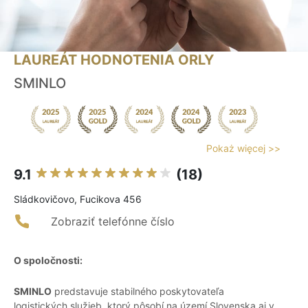
LAUREÁT HODNOTENIA ORLY
SMINLO
Pokaż więcej >>
9.1
(18)
Sládkovičovo, Fucikova 456
Zobraziť telefónne číslo
O spoločnosti:
SMINLO
predstavuje stabilného poskytovateľa
logistických služieb, ktorý pôsobí na území Slovenska aj v