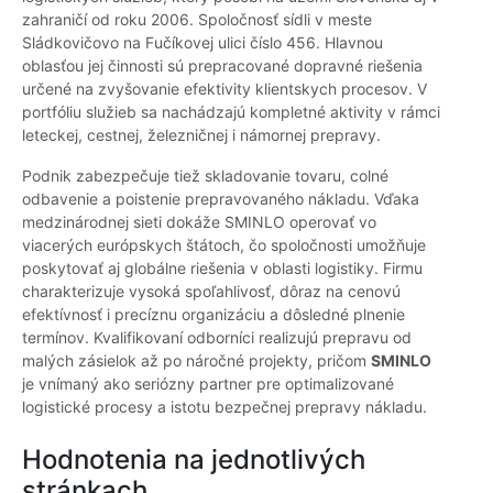
zahraničí od roku 2006. Spoločnosť sídli v meste
Sládkovičovo na Fučíkovej ulici číslo 456. Hlavnou
oblasťou jej činnosti sú prepracované dopravné riešenia
určené na zvyšovanie efektivity klientskych procesov. V
portfóliu služieb sa nachádzajú kompletné aktivity v rámci
leteckej, cestnej, železničnej i námornej prepravy.
Podnik zabezpečuje tiež skladovanie tovaru, colné
odbavenie a poistenie prepravovaného nákladu. Vďaka
medzinárodnej sieti dokáže SMINLO operovať vo
viacerých európskych štátoch, čo spoločnosti umožňuje
poskytovať aj globálne riešenia v oblasti logistiky. Firmu
charakterizuje vysoká spoľahlivosť, dôraz na cenovú
efektívnosť i precíznu organizáciu a dôsledné plnenie
termínov. Kvalifikovaní odborníci realizujú prepravu od
malých zásielok až po náročné projekty, pričom
SMINLO
je vnímaný ako seriózny partner pre optimalizované
logistické procesy a istotu bezpečnej prepravy nákladu.
Hodnotenia na jednotlivých
stránkach