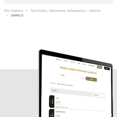
Orly Dopravy
Taxi Služby, Sťahovanie, Autodopravy - Galanta
SMINLO