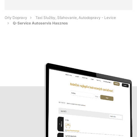
Orly Dopravy
Taxi Služby, Sťahovanie, Autodopravy - Levice
Q-Service Autoservis Hasznos