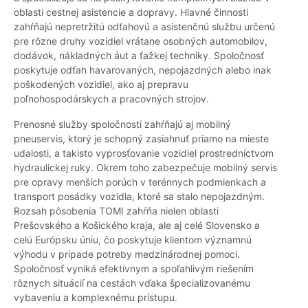
oblasti cestnej asistencie a dopravy. Hlavné činnosti
zahŕňajú nepretržitú odťahovú a asistenčnú službu určenú
pre rôzne druhy vozidiel vrátane osobných automobilov,
dodávok, nákladných áut a ťažkej techniky. Spoločnosť
poskytuje odťah havarovaných, nepojazdných alebo inak
poškodených vozidiel, ako aj prepravu
poľnohospodárskych a pracovných strojov.
Prenosné služby spoločnosti zahŕňajú aj mobilný
pneuservis, ktorý je schopný zasiahnuť priamo na mieste
udalosti, a takisto vyprosťovanie vozidiel prostredníctvom
hydraulickej ruky. Okrem toho zabezpečuje mobilný servis
pre opravy menších porúch v terénnych podmienkach a
transport posádky vozidla, ktoré sa stalo nepojazdným.
Rozsah pôsobenia TOMI zahŕňa nielen oblasti
Prešovského a Košického kraja, ale aj celé Slovensko a
celú Európsku úniu, čo poskytuje klientom významnú
výhodu v prípade potreby medzinárodnej pomoci.
Spoločnosť vyniká efektívnym a spoľahlivým riešením
rôznych situácií na cestách vďaka špecializovanému
vybaveniu a komplexnému prístupu.