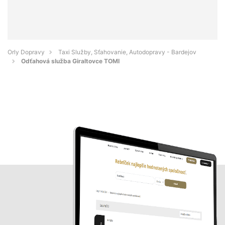
Orly Dopravy
Taxi Služby, Sťahovanie, Autodopravy - Bardejov
Odťahová služba Giraltovce TOMI