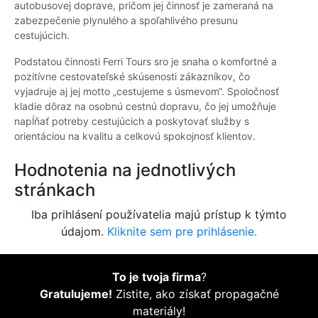
autobusovej doprave, pričom jej činnosť je zameraná na
zabezpečenie plynulého a spoľahlivého presunu
cestujúcich.
Podstatou činnosti Ferri Tours sro je snaha o komfortné a
pozitívne cestovateľské skúsenosti zákazníkov, čo
vyjadruje aj jej motto „cestujeme s úsmevom“. Spoločnosť
kladie dôraz na osobnú cestnú dopravu, čo jej umožňuje
napĺňať potreby cestujúcich a poskytovať služby s
orientáciou na kvalitu a celkovú spokojnosť klientov.
Hodnotenia na jednotlivých
stránkach
Iba prihlásení používatelia majú prístup k týmto
údajom.
Kliknite sem pre prihlásenie.
To je tvoja firma
?
Gratulujeme!
Zistite, ako získať propagačné
materiály!