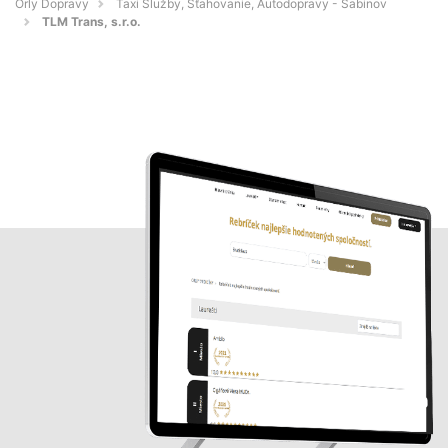
Orly Dopravy
Taxi Služby, Sťahovanie, Autodopravy - Sabinov
TLM Trans, s.r.o.