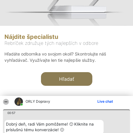
Nájdite špecialistu
Rebríček združuje tých najlepších v odbore
Hľadáte odborníka vo svojom okolí? Skontrolujte náš
vyhľadávač. Využívajte len tie najlepšie služby.
Hľadať
ORLY Dopravy
Live chat
00:57
Organizátor hodnotenia
Hodnotenie
Kontakt
Dobrý deň, radi Vám pomôžeme! 🙂 Kliknite na
Bright Side Solutions sp. z o.
Laureáti
Kontakt
príslušnú tému konverzácie! 🙂
o. sp. k.
Lista