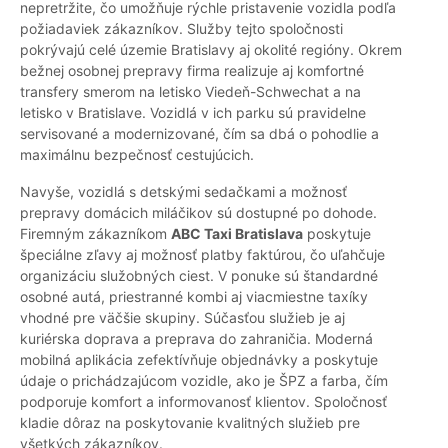
nepretržite, čo umožňuje rýchle pristavenie vozidla podľa
požiadaviek zákazníkov. Služby tejto spoločnosti
pokrývajú celé územie Bratislavy aj okolité regióny. Okrem
bežnej osobnej prepravy firma realizuje aj komfortné
transfery smerom na letisko Viedeň-Schwechat a na
letisko v Bratislave. Vozidlá v ich parku sú pravidelne
servisované a modernizované, čím sa dbá o pohodlie a
maximálnu bezpečnosť cestujúcich.
Navyše, vozidlá s detskými sedačkami a možnosť
prepravy domácich miláčikov sú dostupné po dohode.
Firemným zákazníkom
ABC Taxi Bratislava
poskytuje
špeciálne zľavy aj možnosť platby faktúrou, čo uľahčuje
organizáciu služobných ciest. V ponuke sú štandardné
osobné autá, priestranné kombi aj viacmiestne taxíky
vhodné pre väčšie skupiny. Súčasťou služieb je aj
kuriérska doprava a preprava do zahraničia. Moderná
mobilná aplikácia zefektívňuje objednávky a poskytuje
údaje o prichádzajúcom vozidle, ako je ŠPZ a farba, čím
podporuje komfort a informovanosť klientov. Spoločnosť
kladie dôraz na poskytovanie kvalitných služieb pre
všetkých zákazníkov.