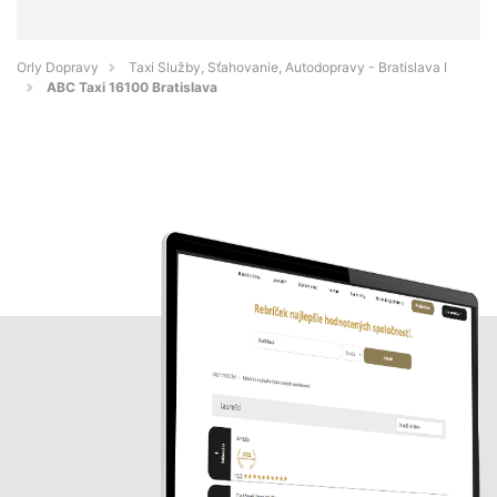
Orly Dopravy
Taxi Služby, Sťahovanie, Autodopravy - Bratislava I
ABC Taxi 16100 Bratislava