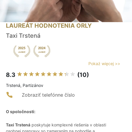
LAUREÁT HODNOTENIA ORLY
Taxi Trstená
Pokaż więcej >>
8.3
(10)
Trstená, Partizánov
Zobraziť telefónne číslo
O spoločnosti:
Taxi Trstená
poskytuje komplexné riešenia v oblasti
osobnej prepravy so zameraním na pohodlie a