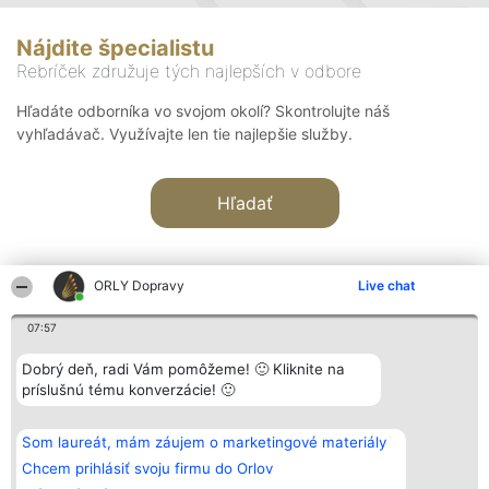
Nájdite špecialistu
Rebríček združuje tých najlepších v odbore
Hľadáte odborníka vo svojom okolí? Skontrolujte náš
vyhľadávač. Využívajte len tie najlepšie služby.
Hľadať
ORLY Dopravy
Live chat
07:57
Organizátor hodnotenia
Hodnotenie
Kontakt
Dobrý deň, radi Vám pomôžeme! 🙂 Kliknite na
Bright Side Solutions sp. z o.
Laureáti
Kontakt
príslušnú tému konverzácie! 🙂
o. sp. k.
Lista
ul. Ruska 22
wszystkich
Wrocław 50-079
Laureatów
Som laureát, mám záujem o marketingové materiály
KRS 0000749100 | Regon
Podmienky
381313360 | NIP 8943132676
Obchodné
Chcem prihlásiť svoju firmu do Orlov
+48 508 492 400
podmienky