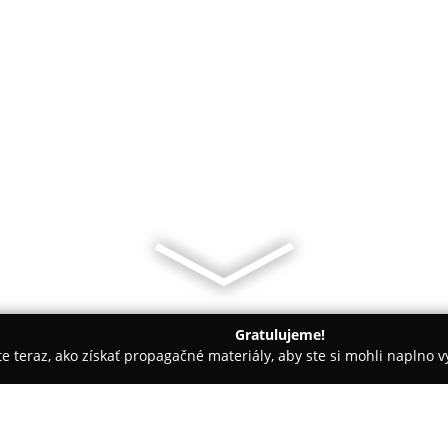
Gratulujeme!
ite teraz, ako získať propagačné materiály, aby ste si mohli naplno 
vy - Partizánske
TAXI7