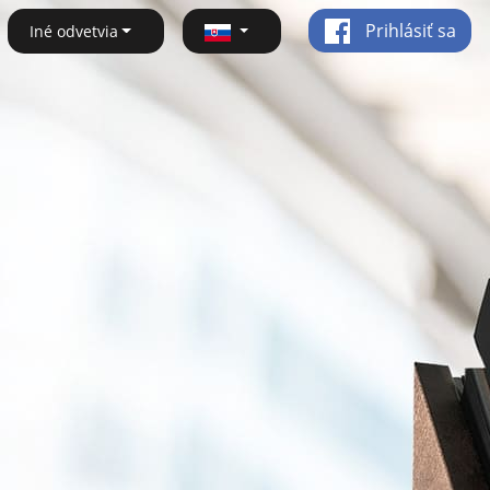
Prihlásiť sa
Iné odvetvia