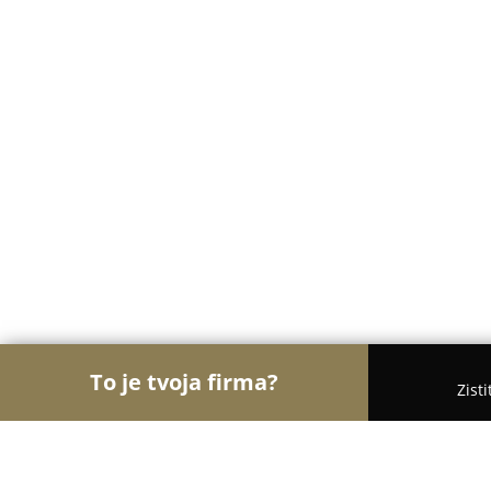
To je tvoja firma?
Zist
Orly Dopravy
Taxi Služby, Sťahovanie, Autodopra