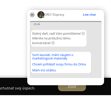
ORLY Dopravy
Live chat
23:46
Dobrý deň, radi Vám pomôžeme! 🙂
Kliknite na príslušnú tému
konverzácie! 🙂
Som laureát, mám záujem o
marketingové materiály
Chcem prihlásiť svoju firmu do Orlov
Mám inú otátku
Zistiť
vychutnať svoj úspech.