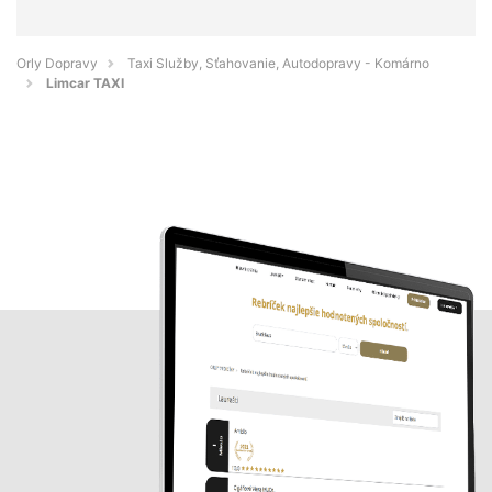
Orly Dopravy
Taxi Služby, Sťahovanie, Autodopravy - Komárno
Limcar TAXI