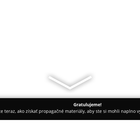
Gratulujeme!
ite teraz, ako získať propagačné materiály, aby ste si mohli naplno 
avy - Krupina
Eco Hybrid Taxi Krupina