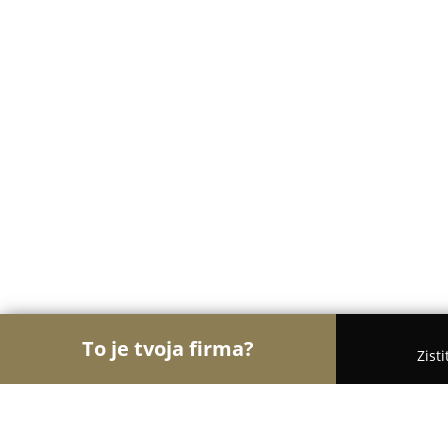
To je tvoja firma?
Zist
Orly Dopravy
Taxi Služby, Sťahovanie, Autodopr