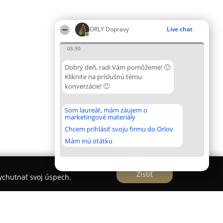
ORLY Dopravy
Live chat
05:30
Dobrý deň, radi Vám pomôžeme! 🙂
Kliknite na príslušnú tému
konverzácie! 🙂
Som laureát, mám záujem o
marketingové materiály
Chcem prihlásiť svoju firmu do Orlov
Mám inú otátku
Zistiť
vychutnať svoj úspech.