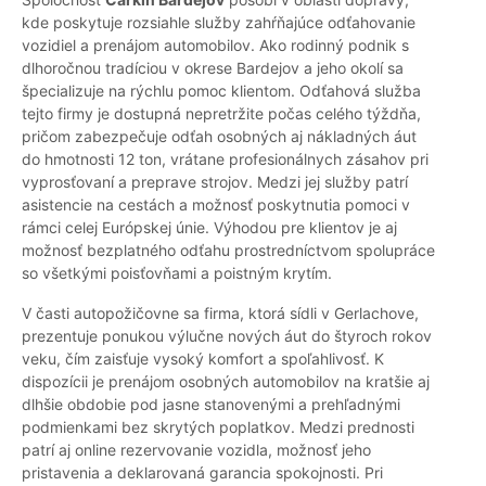
kde poskytuje rozsiahle služby zahŕňajúce odťahovanie
vozidiel a prenájom automobilov. Ako rodinný podnik s
dlhoročnou tradíciou v okrese Bardejov a jeho okolí sa
špecializuje na rýchlu pomoc klientom. Odťahová služba
tejto firmy je dostupná nepretržite počas celého týždňa,
pričom zabezpečuje odťah osobných aj nákladných áut
do hmotnosti 12 ton, vrátane profesionálnych zásahov pri
vyprosťovaní a preprave strojov. Medzi jej služby patrí
asistencie na cestách a možnosť poskytnutia pomoci v
rámci celej Európskej únie. Výhodou pre klientov je aj
možnosť bezplatného odťahu prostredníctvom spolupráce
so všetkými poisťovňami a poistným krytím.
V časti autopožičovne sa firma, ktorá sídli v Gerlachove,
prezentuje ponukou výlučne nových áut do štyroch rokov
veku, čím zaisťuje vysoký komfort a spoľahlivosť. K
dispozícii je prenájom osobných automobilov na kratšie aj
dlhšie obdobie pod jasne stanovenými a prehľadnými
podmienkami bez skrytých poplatkov. Medzi prednosti
patrí aj online rezervovanie vozidla, možnosť jeho
pristavenia a deklarovaná garancia spokojnosti. Pri