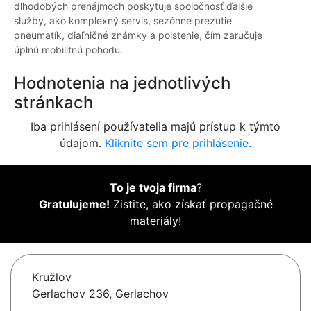
dlhodobých prenájmoch poskytuje spoločnosť ďalšie
služby, ako komplexný servis, sezónne prezutie
pneumatík, diaľničné známky a poistenie, čím zaručuje
úplnú mobilitnú pohodu.
Hodnotenia na jednotlivých
stránkach
Iba prihlásení používatelia majú prístup k týmto
údajom.
Kliknite sem pre prihlásenie.
To je tvoja firma
?
Gratulujeme!
Zistite, ako získať propagačné
materiály!
Kružlov
Gerlachov 236, Gerlachov