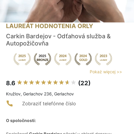
LAUREÁT HODNOTENIA ORLY
Carkin Bardejov - Odťahová služba &
Autopožičovňa
Pokaż więcej >>
8.6
(22)
Kružlov, Gerlachov 236, Gerlachov
Zobraziť telefónne číslo
O spoločnosti:
Spoločnosť
Carkin Bardejov
pôsobí v oblasti dopravy,