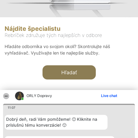
Nájdite špecialistu
Rebríček združuje tých najlepších v odbore
Hľadáte odborníka vo svojom okolí? Skontrolujte náš
vyhľadávač. Využívajte len tie najlepšie služby.
Hľadať
ORLY Dopravy
Live chat
11:07
Organizátor hodnotenia
Hodnotenie
Kontakt
Dobrý deň, radi Vám pomôžeme! 🙂 Kliknite na
Bright Side Solutions sp. z o.
Laureáti
Kontakt
príslušnú tému konverzácie! 🙂
o. sp. k.
Lista
ul. Ruska 22
wszystkich
Wrocław 50-079
Laureatów