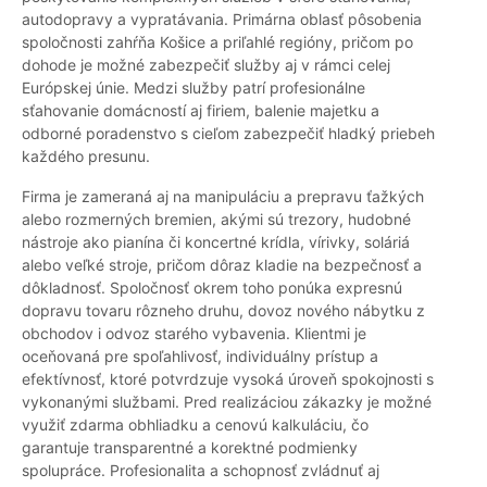
autodopravy a vypratávania. Primárna oblasť pôsobenia
spoločnosti zahŕňa Košice a priľahlé regióny, pričom po
dohode je možné zabezpečiť služby aj v rámci celej
Európskej únie. Medzi služby patrí profesionálne
sťahovanie domácností aj firiem, balenie majetku a
odborné poradenstvo s cieľom zabezpečiť hladký priebeh
každého presunu.
Firma je zameraná aj na manipuláciu a prepravu ťažkých
alebo rozmerných bremien, akými sú trezory, hudobné
nástroje ako pianína či koncertné krídla, vírivky, soláriá
alebo veľké stroje, pričom dôraz kladie na bezpečnosť a
dôkladnosť. Spoločnosť okrem toho ponúka expresnú
dopravu tovaru rôzneho druhu, dovoz nového nábytku z
obchodov i odvoz starého vybavenia. Klientmi je
oceňovaná pre spoľahlivosť, individuálny prístup a
efektívnosť, ktoré potvrdzuje vysoká úroveň spokojnosti s
vykonanými službami. Pred realizáciou zákazky je možné
využiť zdarma obhliadku a cenovú kalkuláciu, čo
garantuje transparentné a korektné podmienky
spolupráce. Profesionalita a schopnosť zvládnuť aj