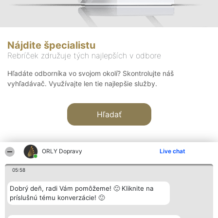
Nájdite špecialistu
Rebríček združuje tých najlepších v odbore
Hľadáte odborníka vo svojom okolí? Skontrolujte náš
vyhľadávač. Využívajte len tie najlepšie služby.
Hľadať
ORLY Dopravy
Live chat
05:58
Organizátor hodnotenia
Hodnotenie
Kontakt
Dobrý deň, radi Vám pomôžeme! 🙂 Kliknite na
Bright Side Solutions sp. z o.
Laureáti
Kontakt
príslušnú tému konverzácie! 🙂
o. sp. k.
Lista
ul. Ruska 22
wszystkich
Wrocław 50-079
Laureatów