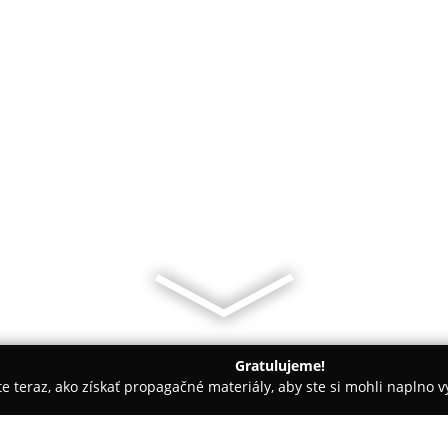
Gratulujeme!
ite teraz, ako získať propagačné materiály, aby ste si mohli naplno 