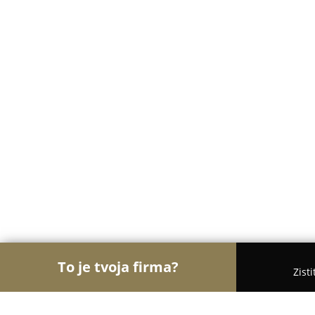
To je tvoja firma?
Zist