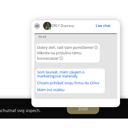
ORLY Dopravy
Live chat
04:44
Dobrý deň, radi Vám pomôžeme! 🙂
Kliknite na príslušnú tému
konverzácie! 🙂
Som laureát, mám záujem o
marketingové materiály
Chcem prihlásiť svoju firmu do Orlov
Mám inú otátku
Zistiť
vychutnať svoj úspech.