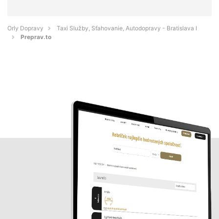
Orly Dopravy
Taxi Služby, Sťahovanie, Autodopravy - Bratislava I
Preprav.to