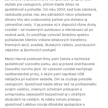
služieb pre cestujúcich, pričom kladie dôraz na
spoľahlivosť a pohodlie. Od roku 2004, keď bola založená,
nadobudla počas viac ako pätnástich rokov pôsobenia
dôveru trhu ako zodpovedný partner pre domáce aj
zahraničné cesty. V jej ponuke sú k dispozícii rôzne druhy
vozidiel – od moderných autobusov a mikrobusov až po
osobné autá, čo umožňuje vyhovieť širokému spektru
požiadaviek klientov vrátane letiskových transferov,
firemných akcií, svadieb, školských výletov, poznávacích
zájazdov aj športových podujatí.
Medzi hlavné prednosti firmy patrí čistota a technická
spoľahlivosť vozového parku, ako aj presné dodržiavanie
časového rozvrhu jázd. Vo vybavení vozidiel nechýbajú
nadštandardné prvky, k akým patrí napríklad USB
nabíjačka pri každom sedadle, čím sa zvyšuje pohodlie
cestujúcich. Spoločnosť kladie dôraz tiež na profesionalitu
svojich vodičov, známych ochotným prístupom a
schopnosťou zabezpečiť bezpečnosť aj v zložitých
situáciách na cestách. Aj vďaka tomuto prístupu
spoločnosť Lalikbus rozvíja dlhodobé spolupráce a