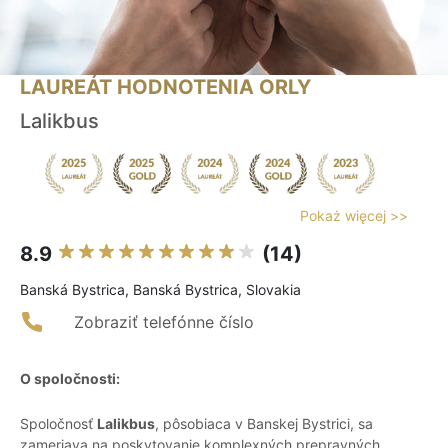
LAUREÁT HODNOTENIA ORLY
Lalikbus
Pokaż więcej >>
8.9
(14)
Banská Bystrica, Banská Bystrica, Slovakia
Zobraziť telefónne číslo
O spoločnosti:
Spoločnosť
Lalikbus
, pôsobiaca v Banskej Bystrici, sa
zameriava na poskytovanie komplexných prepravných