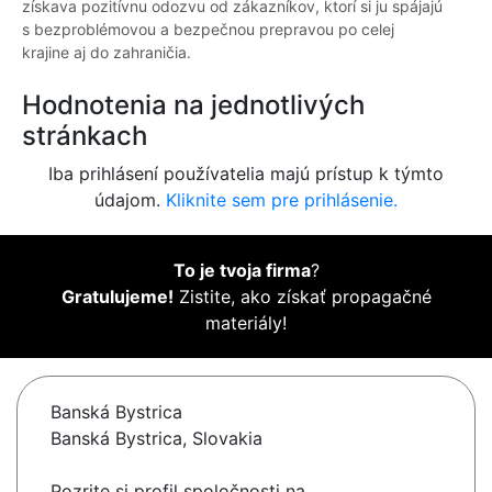
získava pozitívnu odozvu od zákazníkov, ktorí si ju spájajú
s bezproblémovou a bezpečnou prepravou po celej
krajine aj do zahraničia.
Hodnotenia na jednotlivých
stránkach
Iba prihlásení používatelia majú prístup k týmto
údajom.
Kliknite sem pre prihlásenie.
To je tvoja firma
?
Gratulujeme!
Zistite, ako získať propagačné
materiály!
Banská Bystrica
Banská Bystrica, Slovakia
Pozrite si profil spoločnosti na