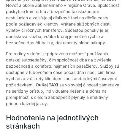
Novoť a okolie Zákamenného v regióne Orava. Spoločnosť
poskytuje komfortnú a bezpečnú taxislužbu pre
cestujúcich a zaisťuje aj diaľkové taxi na dlhšie cesty
podľa požiadaviek klientov, vrátane služobných ciest,
výletov či rôznych transferov. Súčasťou ponuky je aj
donášková služba, vďaka ktorej je možné rýchlo a
bezpečne doručiť balíky, dokumenty alebo nákupy.
Pre rodiny s deťmi je pripravená možnosť používania
detskej autosedačky, čím spoločnosť dbá na zvýšenie
bezpečnosti a komfortu najmenších pasažierov. Služby sú
dostupné v ľubovoľnom čase počas dňa i noci, čím firma
vychádza v ústrety klientom s nestandardnými časovými
požiadavkami.
OuKej TAXI
sa vo svojej činnosti zameriava
na seriózny prístup, individuálne riešenia a dôraz na
promptnosť, s cieľom zabezpečiť plynulý a efektívny
priebeh každej jazdy.
Hodnotenia na jednotlivých
stránkach