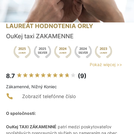
LAUREÁT HODNOTENIA ORLY
OuKej taxi ZAKAMENNE
Pokaż więcej >>
8.7
(9)
Zákamenné, Nižný Koniec
Zobraziť telefónne číslo
O spoločnosti:
OuKej TAXI ZÁKAMENNÉ
patrí medzi poskytovateľov
spoľahlivých prepravných služieb so zameraním na obec