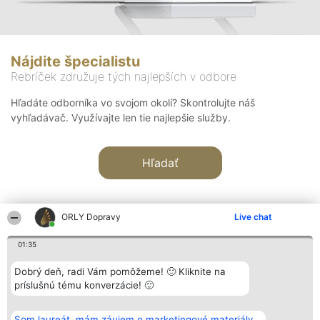
Nájdite špecialistu
Rebríček združuje tých najlepších v odbore
Hľadáte odborníka vo svojom okolí? Skontrolujte náš
vyhľadávač. Využívajte len tie najlepšie služby.
Hľadať
ORLY Dopravy
Live chat
01:35
Organizátor hodnotenia
Hodnotenie
Kontakt
Dobrý deň, radi Vám pomôžeme! 🙂 Kliknite na
Bright Side Solutions sp. z o.
Laureáti
Kontakt
príslušnú tému konverzácie! 🙂
o. sp. k.
Lista
ul. Ruska 22
wszystkich
Wrocław 50-079
Laureatów
Som laureát, mám záujem o marketingové materiály