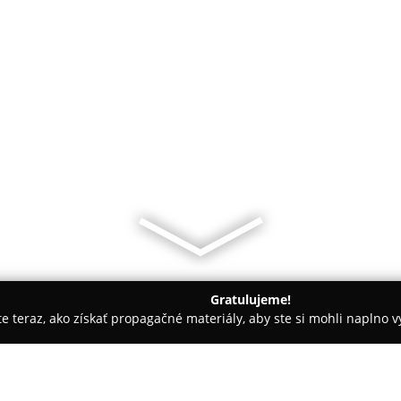
Gratulujeme!
ite teraz, ako získať propagačné materiály, aby ste si mohli naplno 
vy - Žarnovica
NON-STOP TAXI BRANDIS