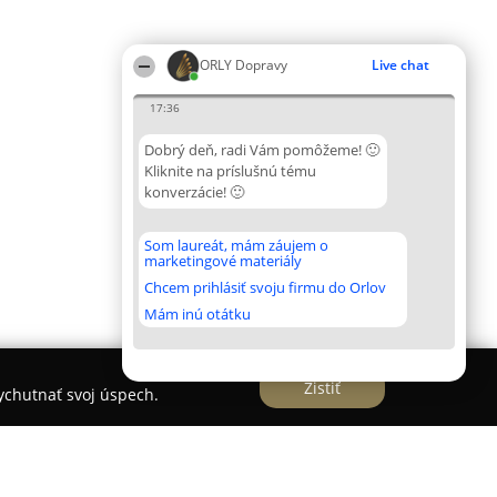
ORLY Dopravy
Live chat
17:36
Dobrý deň, radi Vám pomôžeme! 🙂
Kliknite na príslušnú tému
konverzácie! 🙂
Som laureát, mám záujem o
marketingové materiály
Chcem prihlásiť svoju firmu do Orlov
Mám inú otátku
Zistiť
vychutnať svoj úspech.