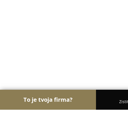
To je tvoja firma?
Zist
Orly Dopravy
Taxi Služby, Sťahovanie, Autodopra