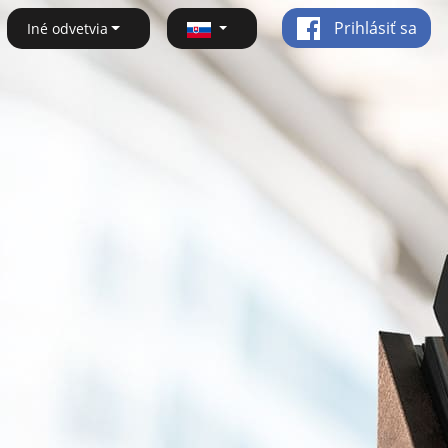
Prihlásiť sa
Iné odvetvia